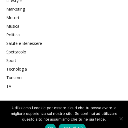
Lifestyle
Marketing
Motori
Musica
Politica
Salute e Benessere
Spettacolo
Sport
Tecnologia
Turismo
TV
Utilizziamo i cookie per essere sicuri che tu possa avere la
migliore esperienza sul nostro sito. Se continui ad utilizzare
questo sito noi assumiamo che tu ne sia felice.
Privacy Policy
Ok
Leggi di più