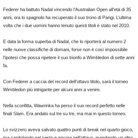
Federer ha battuto Nadal vincendo l’Australian Open all’età di 35
anni, ora lo spagnolo ha recuperato il suo trono di Parigi. L’ultima
volta che i due uomini hanno tenuto questi titoli è stato nel 2010.
E data la forma superba di Nadal, che lo riporterà al numero 2
nelle nuove classifiche di domani, forse non è così impossibile
l’ipotesi che possa ripetere il suo trionfo a Wimbledon di sette anni
fa.
Con Federer a caccia del record dell’ottavo titolo, sarà il torneo
Wimbledon più intrigante per alcuni anni a venire.
Nella sconfitta, Wawrinka ha perso il suo record perfetto nelle
finali Slam. Era andato sul tre su tre, ma mai in questo torneo.
Lo svizzero aveva salvato quattro punti di break nel quarto gioco,
ma capitolando nel sesto e ancora nell’ottavo, mandando un altro