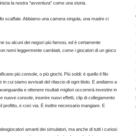
ì inizia la nostra “avventura” come una storia.
lo scaffale. Abbiamo una camera singola, una madre ci
ine su alcuni dei negozi più famosi, ed è certamente
 con nomi leggermente cambiati, come i giocatori di un gioco
icano più console, o più giochi. Più soldi: è quello il filo
e in cui siamo avvisati del rilascio di ogni titolo. E andiamo a
vanguardia e ottenere risultati migliori occorrerà investire in
 nuove console, inserire nuovi effetti, clip di collegamento
ti, il profitto, e così via. È inoltre necessario mangiare. E
videogiocatori amanti dei simulatori, ma anche di tutti i curiosi