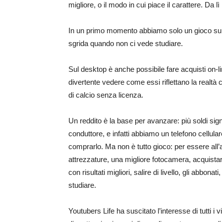
migliore, o il modo in cui piace il carattere. Da l
In un primo momento abbiamo solo un gioco sul
sgrida quando non ci vede studiare.
Sul desktop è anche possibile fare acquisti on-l
divertente vedere come essi riflettano la realtà
di calcio senza licenza.
Un reddito è la base per avanzare: più soldi signif
conduttore, e infatti abbiamo un telefono cellular
comprarlo. Ma non è tutto gioco: per essere all’a
attrezzature, una migliore fotocamera, acquistare
con risultati migliori, salire di livello, gli abbona
studiare.
Youtubers Life ha suscitato l’interesse di tutti i 