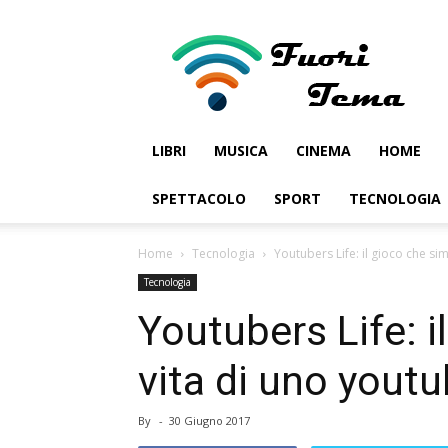
Fuoritema
LIBRI
MUSICA
CINEMA
HOME
SPETTACOLO
SPORT
TECNOLOGIA
Home
Tecnologia
Youtubers Life: il gioco che si
Tecnologia
Youtubers Life: i
vita di uno youtu
By
-
30 Giugno 2017