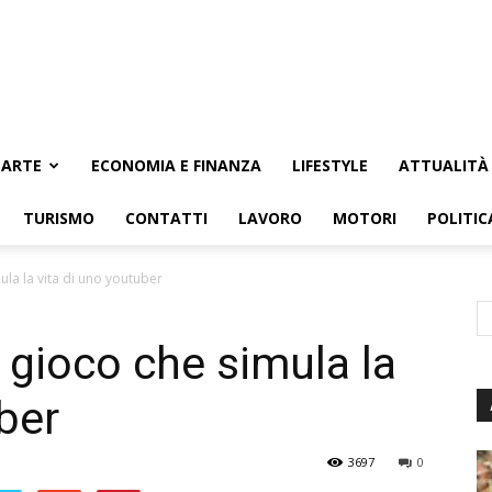
ARTE
ECONOMIA E FINANZA
LIFESTYLE
ATTUALITÀ
TURISMO
CONTATTI
LAVORO
MOTORI
POLITIC
mula la vita di uno youtuber
l gioco che simula la
ber
3697
0